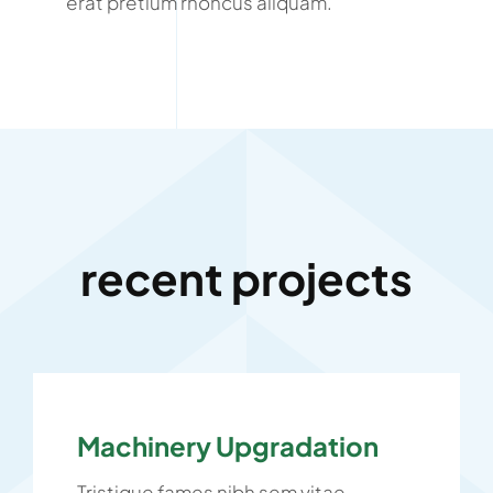
erat pretium rhoncus aliquam.
recent projects
Machinery Upgradation
Tristique fames nibh sem vitae