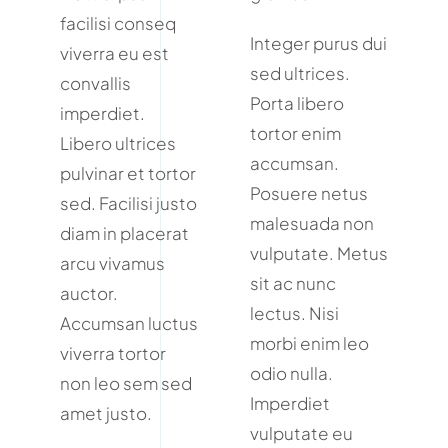
facilisi conseq
Integer purus dui
viverra eu est
sed ultrices.
convallis
Porta libero
imperdiet.
tortor enim
Libero ultrices
accumsan.
pulvinar et tortor
Posuere netus
sed. Facilisi justo
malesuada non
diam in placerat
vulputate. Metus
arcu vivamus
sit ac nunc
auctor.
lectus. Nisi
Accumsan luctus
morbi enim leo
viverra tortor
odio nulla.
non leo sem sed
Imperdiet
amet justo.
vulputate eu