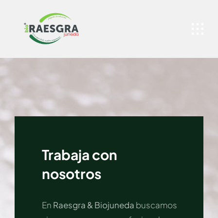
Skip
to
content
Trabaja con
nosotros
En
Raesgra & Biojuneda
buscamos