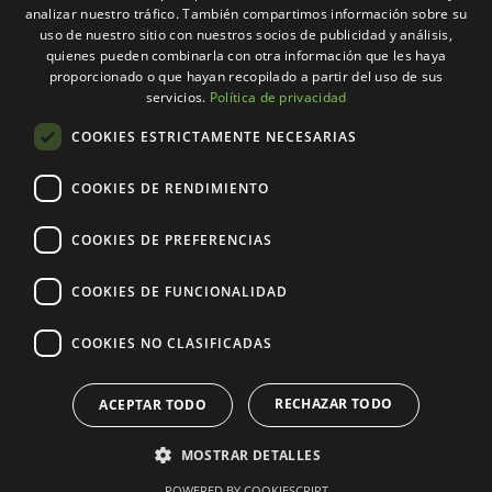
analizar nuestro tráfico. También compartimos información sobre su
SPANISH
Más
uso de nuestro sitio con nuestros socios de publicidad y análisis,
CATALAN
quienes pueden combinarla con otra información que les haya
proporcionado o que hayan recopilado a partir del uso de sus
Contacto
servicios.
Política de privacidad
COOKIES ESTRICTAMENTE NECESARIAS
Política de privacidad
COOKIES DE RENDIMIENTO
Política de Cookies
COOKIES DE PREFERENCIAS
Aviso legal
COOKIES DE FUNCIONALIDAD
Canal de denuncias
COOKIES NO CLASIFICADAS
© 2012 – 2026 RAESGRA SL Todos los derechos
RECHAZAR TODO
ACEPTAR TODO
reservados • Web desarrollada y diseñada por
CompsaOnline
MOSTRAR DETALLES
POWERED BY COOKIESCRIPT