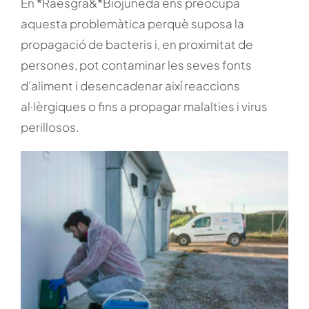
En *Raesgra&*Biojuneda ens preocupa
aquesta problemàtica perquè suposa la
propagació de bacteris i, en proximitat de
persones, pot contaminar les seves fonts
d’aliment i desencadenar així reaccions
al·lèrgiques o fins a propagar malalties i virus
perillosos.