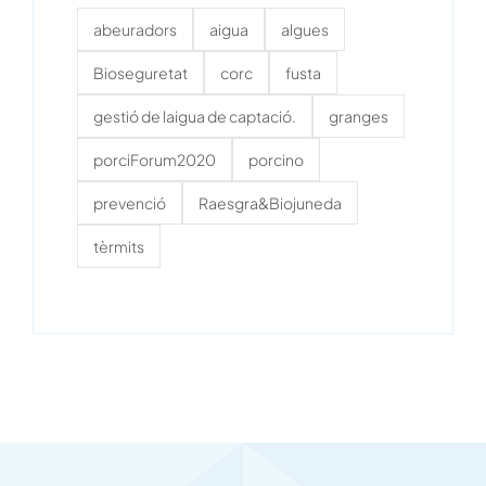
abeuradors
aigua
algues
Bioseguretat
corc
fusta
gestió de laigua de captació.
granges
porciForum2020
porcino
prevenció
Raesgra&Biojuneda
tèrmits