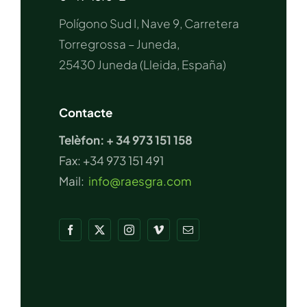
Polígono Sud I, Nave 9, Carretera
Torregrossa – Juneda,
25430 Juneda (Lleida, España)
Contacte
Telèfon: + 34 973 151 158
Fax: +34 973 151 491
Mail:
info@raesgra.com