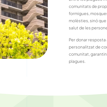
comunitats de propi
formigues, mosques
molèsties, sinó que
salut de les person
Per donar resposta 
personalitzat de con
comunitat, garantint
plagues.