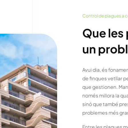
Control de plagues a c
Que les 
un prob
Avui dia, és foname
de finques vetllar p
que gestionen. Mant
només millora la qua
sinó que també prese
problemes més grans
Entre les plagues 