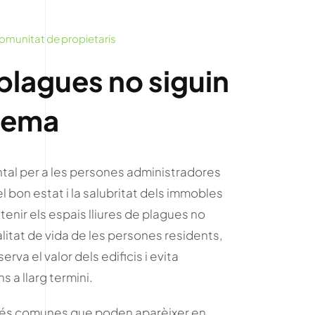
omunitat de propietaris
plagues no siguin
lema
ntal per a les persones administradores
el bon estat i la salubritat dels immobles
enir els espais lliures de plagues no
litat de vida de les persones residents,
rva el valor dels edificis i evita
 a llarg termini.
més comunes que poden aparèixer en