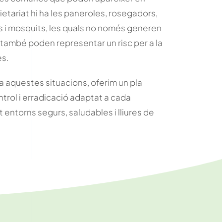
etariat hi ha les paneroles, rosegadors,
 i mosquits, les quals no només generen
 també poden representar un risc per a la
es.
a aquestes situacions, oferim un pla
trol i erradicació adaptat a cada
 entorns segurs, saludables i lliures de