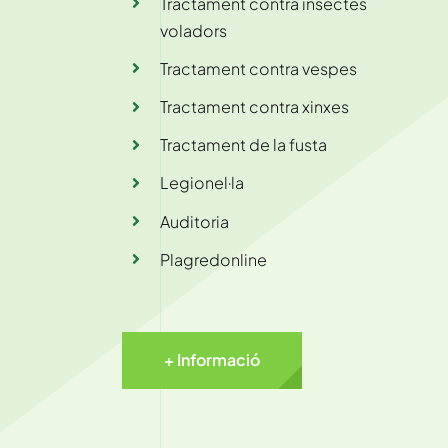
Tractament contra insectes
voladors
Tractament contra vespes
Tractament contra xinxes
Tractament de la fusta
Legionel·la
Auditoria
Plagredonline
+ Informació