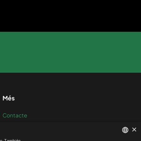
Més
Contacte
×
Política de privadesa
ico. También