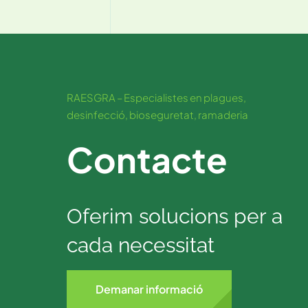
RAESGRA – Especialistes en plagues,
desinfecció, bioseguretat, ramaderia
Contacte
Oferim solucions per a
cada necessitat
Demanar informació