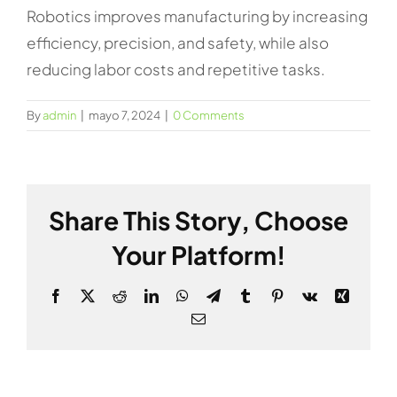
Robotics improves manufacturing by increasing
efficiency, precision, and safety, while also
reducing labor costs and repetitive tasks.
By
admin
|
mayo 7, 2024
|
0 Comments
Share This Story, Choose
Your Platform!
Facebook
X
Reddit
LinkedIn
WhatsApp
Telegram
Tumblr
Pinterest
Vk
Xing
Email