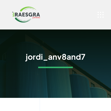
Skip
to
content
jordi_anv8and7