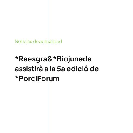
Noticias de actualidad
*Raesgra&*Biojuneda
assistirà a la 5a edició de
*PorciForum