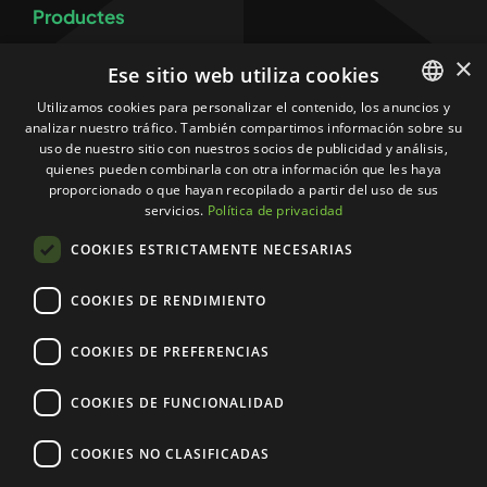
Productes
×
Equips
Ese sitio web utiliza cookies
Utilizamos cookies para personalizar el contenido, los anuncios y
Control i prevenció de legionel·losi
analizar nuestro tráfico. También compartimos información sobre su
SPANISH
uso de nuestro sitio con nuestros socios de publicidad y análisis,
CATALAN
quienes pueden combinarla con otra información que les haya
Més
proporcionado o que hayan recopilado a partir del uso de sus
servicios.
Política de privacidad
Contacte
COOKIES ESTRICTAMENTE NECESARIAS
Política de privadesa
COOKIES DE RENDIMIENTO
Política de Cookies
COOKIES DE PREFERENCIAS
Avís legal
COOKIES DE FUNCIONALIDAD
Canal de denúncies
COOKIES NO CLASIFICADAS